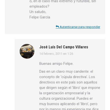
o, en el caso mas extremo y futurible, sin
empleados?
Un saludo,
Felipe García
Autenticarse para responder
José Luís Del Campo Villares
14 febrero, 2011 en 1:26
dice:
Buenas amigo Felipe.
Das en un clavo muy candente: el
concepto de ‘cúpula directiva’. Los
directivos en este país son aquellos
que dirigen según el ‘libro’ que impone
la organización empresarial y la
cultura organizacional. Puedes er
muy buenos aplicando el ‘libro’, pero
por lo menos mi experiencia me dice