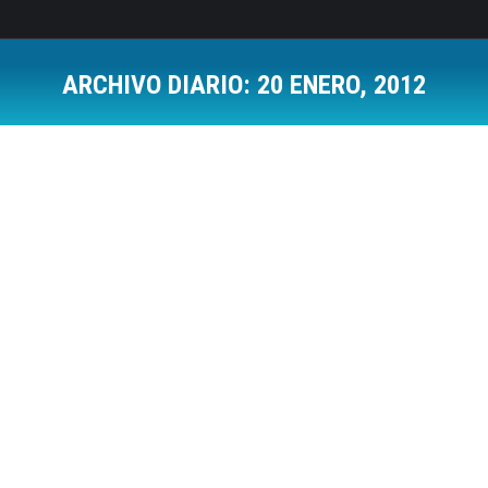
ARCHIVO DIARIO:
20 ENERO, 2012
Estás aquí:
Todo 2011 Top Trending en Twitter y en
Facebook (Infografías)
Social Media
Por
Jose Luis Del Campo Villares
20 enero, 2012
Deja un comentario
Se que es difícil la comparación entre Twitter y
Facebook por no decir imposible, porque no