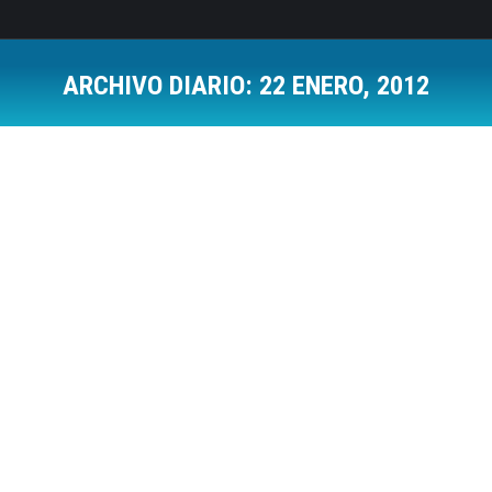
ARCHIVO DIARIO:
22 ENERO, 2012
Estás aquí:
Personalizar la URL de tu perfil en Google
+
Social Media
Por
Jose Luis Del Campo Villares
22 enero, 2012
Deja un comentario
Para quien no lo sepa, cuando tienes una Fanpage
en Facebook y alcanza 25 ‘Me Gusta’, la red social