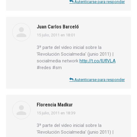
Autenticarse para responder
Juan Carlos Barceló
15 julio, 2011 en 18:01
dice:
3ª parte del video inicial sobre la
'Revolución Socialmedia' (junio 2011) |
socialmedia network
http://t.co/lUflVLA
#redes #sm
Autenticarse para responder
Florencia Madkur
15 julio, 2011 en 18:39
dice:
3ª parte del video inicial sobre la
'Revolución Socialmedia' (junio 2011) |