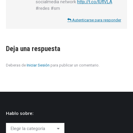
socialmedia network
http://t.co/lUflVLA
#redes #sm
Autenticarse para responder
Deja una respuesta
Deberas de
Iniciar Sesión
para publicar un comentario.
Hablo sobre:
Hablo