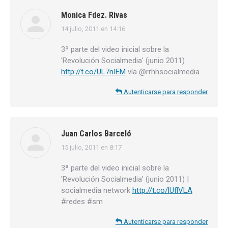
Monica Fdez. Rivas
14 julio, 2011 en 14:16
dice:
3ª parte del video inicial sobre la
'Revolución Socialmedia' (junio 2011)
http://t.co/UL7nIEM
vía @rrhhsocialmedia
Autenticarse para responder
Juan Carlos Barceló
15 julio, 2011 en 8:17
dice:
3ª parte del video inicial sobre la
'Revolución Socialmedia' (junio 2011) |
socialmedia network
http://t.co/lUflVLA
#redes #sm
Autenticarse para responder