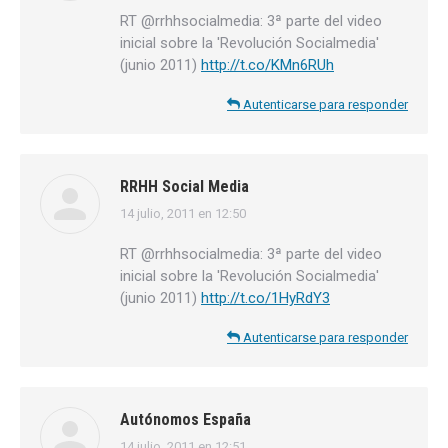
RT @rrhhsocialmedia: 3ª parte del video
inicial sobre la 'Revolución Socialmedia'
(junio 2011)
http://t.co/KMn6RUh
Autenticarse para responder
RRHH Social Media
14 julio, 2011 en 12:50
dice:
RT @rrhhsocialmedia: 3ª parte del video
inicial sobre la 'Revolución Socialmedia'
(junio 2011)
http://t.co/1HyRdY3
Autenticarse para responder
Autónomos España
14 julio, 2011 en 12:51