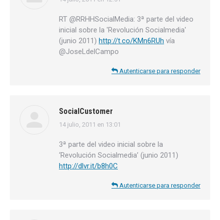
dice:
RT @RRHHSocialMedia: 3ª parte del video
inicial sobre la 'Revolución Socialmedia'
(junio 2011)
http://t.co/KMn6RUh
vía
@JoseLdelCampo
Autenticarse para responder
SocialCustomer
14 julio, 2011 en 13:01
dice:
3ª parte del video inicial sobre la
‘Revolución Socialmedia’ (junio 2011)
http://dlvr.it/b8h0C
Autenticarse para responder