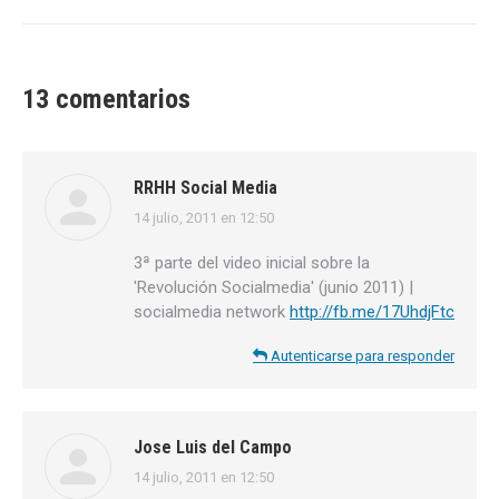
13 comentarios
RRHH Social Media
14 julio, 2011 en 12:50
dice:
3ª parte del video inicial sobre la
'Revolución Socialmedia' (junio 2011) |
socialmedia network
http://fb.me/17UhdjFtc
Autenticarse para responder
Jose Luis del Campo
14 julio, 2011 en 12:50
dice: