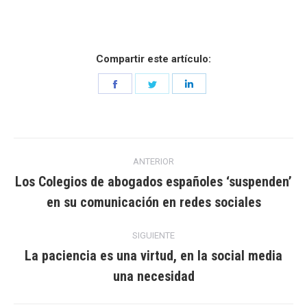
Compartir este artículo:
Share
Share
Share
on
on
on
Facebook
Twitter
LinkedIn
Navegación
ANTERIOR
entre
Los Colegios de abogados españoles ‘suspenden’
Entrada
en su comunicación en redes sociales
entradas
anterior:
SIGUIENTE
La paciencia es una virtud, en la social media
Entrada
una necesidad
siguiente: