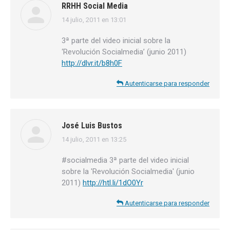
RRHH Social Media
14 julio, 2011 en 13:01
dice:
3ª parte del video inicial sobre la
‘Revolución Socialmedia’ (junio 2011)
http://dlvr.it/b8h0F
Autenticarse para responder
José Luis Bustos
14 julio, 2011 en 13:25
dice:
#socialmedia 3ª parte del video inicial
sobre la 'Revolución Socialmedia' (junio
2011)
http://htl.li/1dO0Yr
Autenticarse para responder