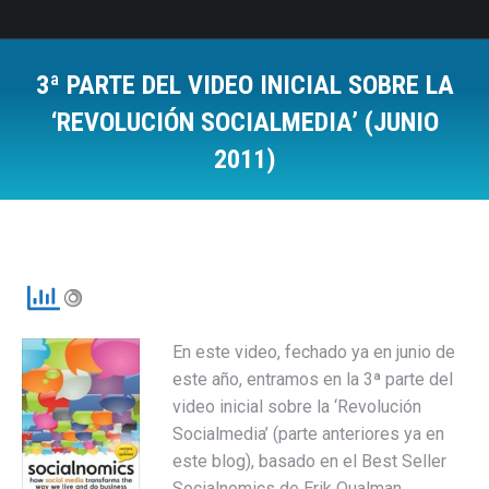
3ª PARTE DEL VIDEO INICIAL SOBRE LA
‘REVOLUCIÓN SOCIALMEDIA’ (JUNIO
2011)
Estás aquí:
En este video, fechado ya en junio de
este año, entramos en la 3ª parte del
video inicial sobre la ‘Revolución
Socialmedia’ (parte anteriores ya en
este blog), basado en el Best Seller
Socialnomics de Erik Qualman .