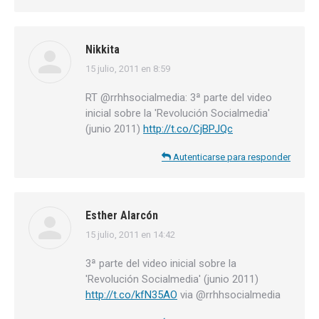
Nikkita
15 julio, 2011 en 8:59
dice:
RT @rrhhsocialmedia: 3ª parte del video
inicial sobre la 'Revolución Socialmedia'
(junio 2011)
http://t.co/CjBPJQc
Autenticarse para responder
Esther Alarcón
15 julio, 2011 en 14:42
dice:
3ª parte del video inicial sobre la
'Revolución Socialmedia' (junio 2011)
http://t.co/kfN35AO
via @rrhhsocialmedia