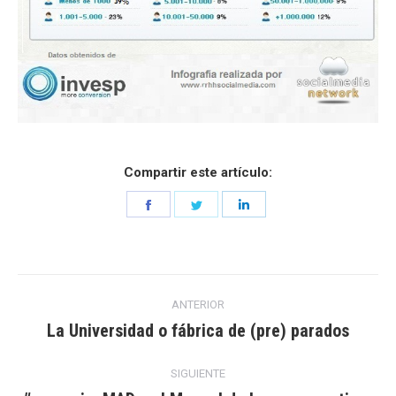
Compartir este artículo:
Share
Share
Share
on
on
on
Facebook
Twitter
LinkedIn
Navegación
ANTERIOR
entre
La Universidad o fábrica de (pre) parados
Entrada
anterior:
entradas
SIGUIENTE