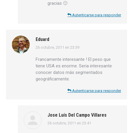
gracias 🙂
Autenticarse para responder
Eduard
26 octubre, 2011 en 23:39
dice:
Francamente interesante ! El peso que
tiene USA es enorme. Seria interesante
conocer datos más segmentados
geográficamente.
Autenticarse para responder
Jose Luís Del Campo Villares
26 octubre, 2011 en 23:41
dice: