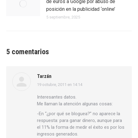
de euros a Google por abuso de
posición en la publicidad ‘online’
5 septiembre, 2025
5 comentarios
Tarzán
19 octubre, 2011 en 14:14
dice:
Interesantes datos.
Me llaman la atención algunas cosas:
-En “¿por qué se bloguea?” no aparece la
respuesta: para ganar dinero, aunque para
el 11% la forma de medir el éxito es por los
ingresos generados.