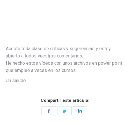
Acepto toda clase de críticas y sugerencias y estoy
abierto a todos vuestros comentarios.
He hecho estos vídeos con unos archivos en power point
que empleo a veces en los cursos.
Un saludo
Compartir este artículo:
Share
Share
Share
on
on
on
Facebook
Twitter
LinkedIn