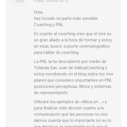
9 abril, 2008 en 20:13
dice:
Hola,
has tocado mi parte más sensible:
Coaching y PNL.
En cuanto al coaching creo que el cine es
un gran aliado a la hora de formar y estoy
en esas, busco soporte cinematográfico
para hablar de coaching.
La PNL la he descubierto por medio de
Yolanda San Juan de GaliciaCoaching y
estoy escribiendo en el blog sobre los tres
pilares que considero importantes en PNL:
posiciones perceptivas, filtros y sistemas
de representación.
Utilizaré los ejemplos de «Alicia en …» y
para finalizar sólo deciren cuanto a la
comunicación que las personas no nos
damos cuenta que lo importante no es lo
que decimos, lo importante es lo que el