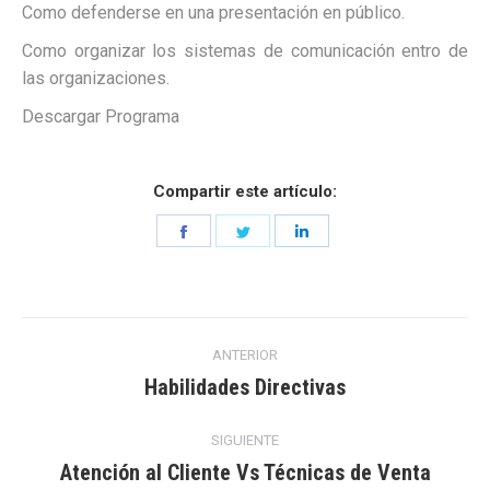
Como defenderse en una presentación en público.
Como organizar los sistemas de comunicación entro de
las organizaciones.
Descargar Programa
Compartir este artículo:
Share
Share
Share
on
on
on
Facebook
Twitter
LinkedIn
Navegación
ANTERIOR
entre
Habilidades Directivas
Entrada
anterior:
entradas
SIGUIENTE
Atención al Cliente Vs Técnicas de Venta
Entrada