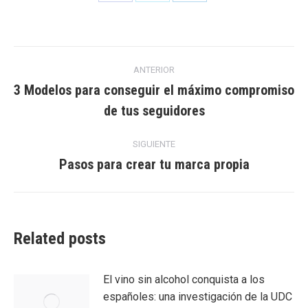
on
on
on
Facebook
Twitter
LinkedIn
Navegación
ANTERIOR
entre
3 Modelos para conseguir el máximo compromiso
Entrada
de tus seguidores
entradas
anterior:
SIGUIENTE
Pasos para crear tu marca propia
Entrada
siguiente:
Related posts
El vino sin alcohol conquista a los
españoles: una investigación de la UDC