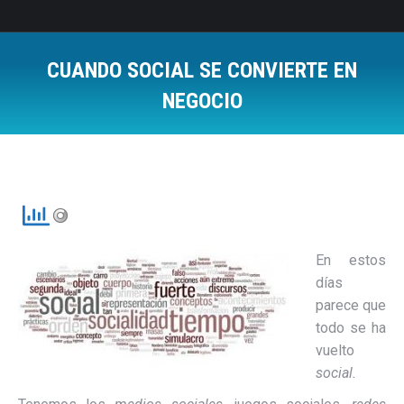
CUANDO SOCIAL SE CONVIERTE EN
NEGOCIO
Estás aquí:
En estos
días
parece que
todo se ha
vuelto
social.