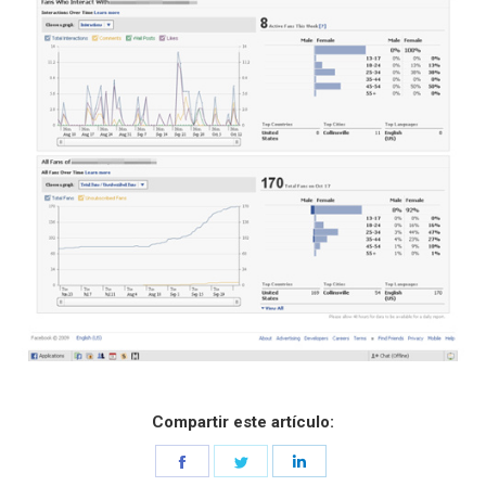
Compartir este artículo:
Share
Share
Share