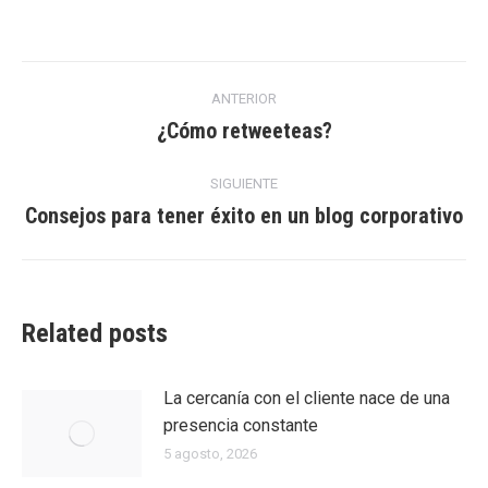
on
on
on
Facebook
Twitter
LinkedIn
Navegación
ANTERIOR
entre
¿Cómo retweeteas?
Entrada
anterior:
entradas
SIGUIENTE
Consejos para tener éxito en un blog corporativo
Entrada
siguiente:
Related posts
La cercanía con el cliente nace de una
presencia constante
5 agosto, 2026