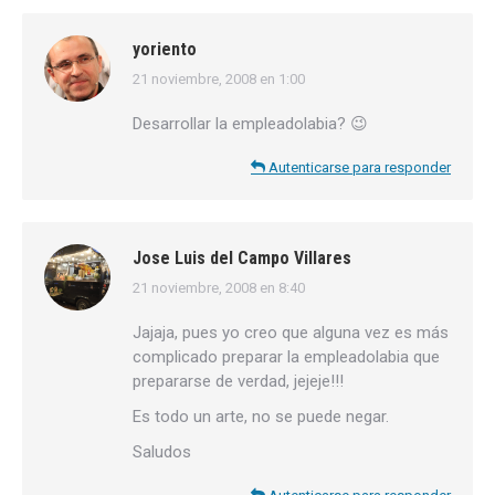
yoriento
21 noviembre, 2008 en 1:00
dice:
Desarrollar la empleadolabia? 😉
Autenticarse para responder
Jose Luis del Campo Villares
21 noviembre, 2008 en 8:40
dice:
Jajaja, pues yo creo que alguna vez es más
complicado preparar la empleadolabia que
prepararse de verdad, jejeje!!!
Es todo un arte, no se puede negar.
Saludos