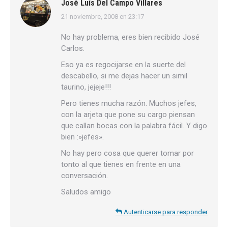
José Luís Del Campo Villares
21 noviembre, 2008 en 23:17
dice:
No hay problema, eres bien recibido José
Carlos.
Eso ya es regocijarse en la suerte del
descabello, si me dejas hacer un simil
taurino, jejeje!!!
Pero tienes mucha razón. Muchos jefes,
con la arjeta que pone su cargo piensan
que callan bocas con la palabra fácil. Y digo
bien :»jefes».
No hay pero cosa que querer tomar por
tonto al que tienes en frente en una
conversación.
Saludos amigo
Autenticarse para responder