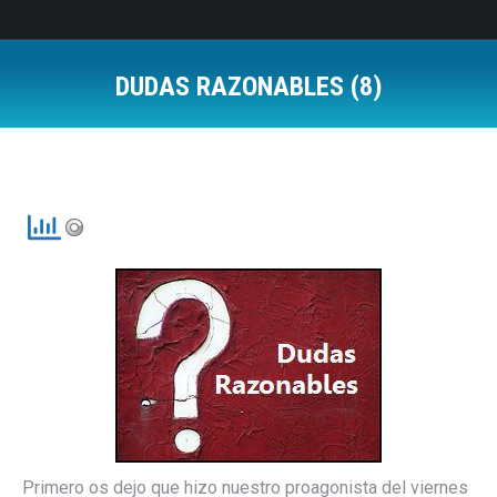
DUDAS RAZONABLES (8)
Estás aquí:
Primero os dejo que hizo nuestro proagonista del viernes