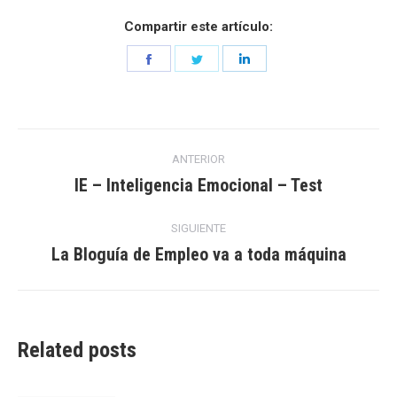
Compartir este artículo:
Share
Share
Share
on
on
on
Facebook
Twitter
LinkedIn
Navegación
ANTERIOR
entre
IE – Inteligencia Emocional – Test
Entrada
anterior:
entradas
SIGUIENTE
La Bloguía de Empleo va a toda máquina
Entrada
siguiente:
Related posts