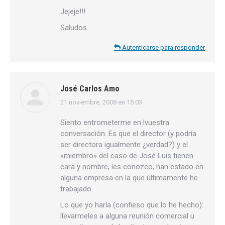
Jejeje!!!
Saludos
Autenticarse para responder
José Carlos Amo
21 noviembre, 2008 en 15:03
dice:
Siento entrometerme en lvuestra
conversación. Es que el director (y podría
ser directora igualmente ¿verdad?) y el
«miembro» del caso de José Luis tienen
cara y nombre, les conozco, han estado en
alguna empresa en la que últimamente he
trabajado.
Lo que yo haría (confieso que lo he hecho):
llevarmeles a alguna reunión comercial u