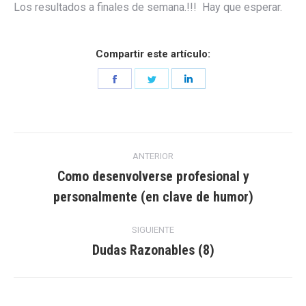
Los resultados a finales de semana.!!! Hay que esperar.
Compartir este artículo:
Share
Share
Share
on
on
on
Facebook
Twitter
LinkedIn
Navegación
ANTERIOR
entre
Como desenvolverse profesional y
Entrada
personalmente (en clave de humor)
entradas
anterior:
SIGUIENTE
Dudas Razonables (8)
Entrada
siguiente: