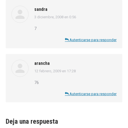
sandra
3 diciembre, 2008 en 0:56
dice:
7
Autenticarse para responder
arancha
12 febrero, 2009 en 17:28
dice:
76
Autenticarse para responder
Deja una respuesta