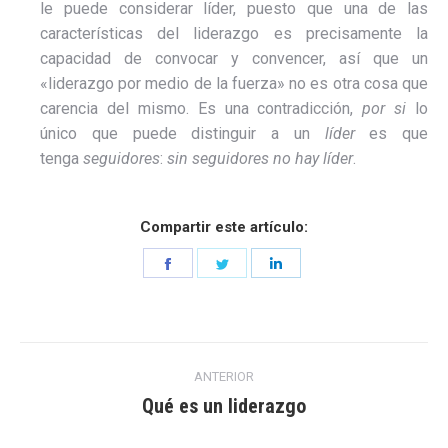
le puede considerar líder, puesto que una de las
características del liderazgo es precisamente la
capacidad de convocar y convencer, así que un
«liderazgo por medio de la fuerza» no es otra cosa que
carencia del mismo. Es una contradicción,
por si
lo
único que puede distinguir a un
líder
es que
tenga
seguidores
:
sin seguidores no hay líder
.
Compartir este artículo:
Share
Share
Share
on
on
on
Facebook
Twitter
LinkedIn
Navegación
ANTERIOR
entre
Qué es un liderazgo
Entrada
anterior: