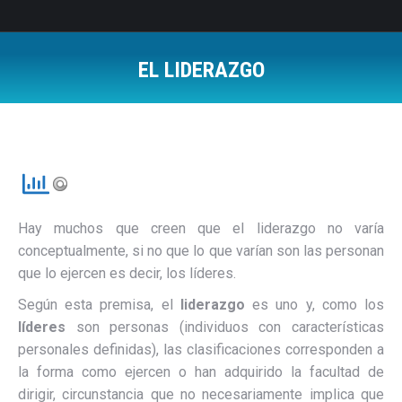
EL LIDERAZGO
Estás aquí:
Hay muchos que creen que el liderazgo no varía
conceptualmente, si no que lo que varían son las personan
que lo ejercen es decir, los líderes.
Según esta premisa, el
liderazgo
es uno y, como los
líderes
son personas (individuos con características
personales definidas), las clasificaciones corresponden a
la forma como ejercen o han adquirido la facultad de
dirigir, circunstancia que no necesariamente implica que