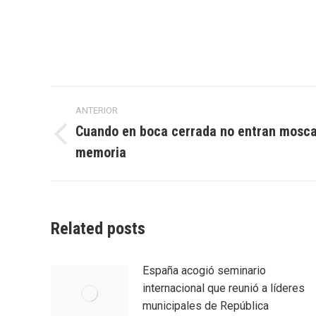
Navegación
ANTERIOR
entre
Cuando en boca cerrada no entran moscas
Entrada
memoria
entradas
anterior:
Related posts
España acogió seminario
internacional que reunió a líderes
municipales de República