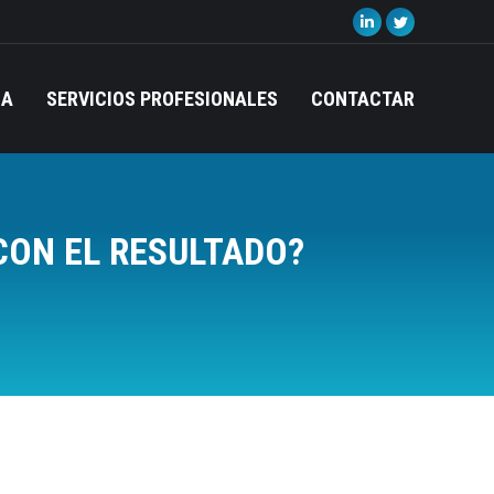
Linkedin
Twitter
page
page
opens
opens
IA
SERVICIOS PROFESIONALES
CONTACTAR
in
in
new
new
window
window
CON EL RESULTADO?