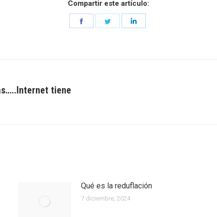
Compartir este artículo:
Share
Share
Share
on
on
on
Facebook
Twitter
LinkedIn
…..Internet tiene
Entrada
siguiente:
Qué es la reduflación
7 diciembre, 2024