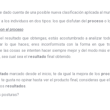
 dado cuenta de una posible nueva clasificación aplicada al m
 a los individuos en dos tipos: los que disfutan del
proceso
o l
con el proceso
del resultado que obtengas; estás acostumbrado a analizar tod
r lo que haces; eres inconformista con la forma en que tra
e las cosas se intenten hacer siempre mejor y del modo más ef
, sea cual sea el
resultado
final obtenido.
ltado
marcado desde el inicio; te da igual la mejora de los
pro
te gusta no opinar hasta ver el producto final; consideras que e
 los
resultados
.
os posturas?