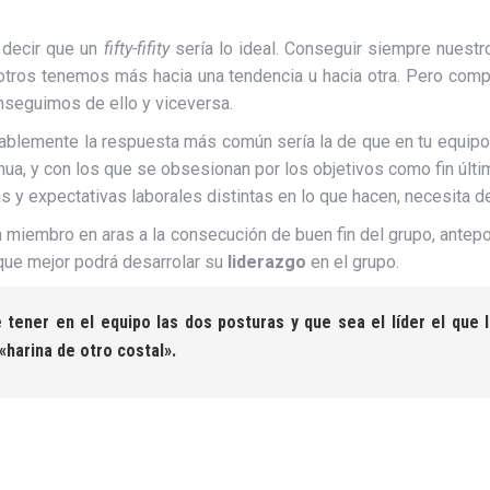
a decir que un
fifty-fifity
sería lo ideal. Conseguir siempre nuest
osotros tenemos más hacia una tendencia u hacia otra. Pero co
seguimos de ello y viceversa.
lemente la respuesta más común sería la de que en tu equipo t
nua, y con los que se obsesionan por los objetivos como fin últim
s y expectativas laborales distintas en lo que hacen, necesita d
 miembro en aras a la consecución de buen fin del grupo, antep
 que mejor podrá desarrolar su
liderazgo
en el grupo.
 tener en el equipo las dos posturas y que sea el
líder
el que 
harina de otro costal».