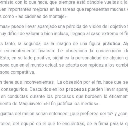
nformista con lo que hace, que siempre está dándole vueltas a
en importantes mejoras en las tareas que representan muchas ve
s como «las cadenas de montaje».
as» puede llevar aparejado una pérdida de visión del objetivo fi
y difícil de valorar o bien incluso, llegado al caso extremo el fi
as tanto, la segunda, da la imagen de una figura
práctica
. A
a eminentemente finalista. Le obsesiona la consecución 
 Esto, en su lado positivo, significa la personalidad de alguien 
sona que en el mundo actual, se adapta con rapidez a los cambi
sona competitiva.
 tiene sus inconvenientes. La obsesión por el fin, hace que 
r conseguirlos. Descuidos en los
procesos
pueden llevar apare
r en conductas durante los procesos que bordeen lo éticament
ento de Maquiavelo: «El fin justifica los medios».
guntas del millón serían entonces: ¿qué prefieres ser tú? y ¿con 
les, del equipo en el que te encuentras, de la firma para la q