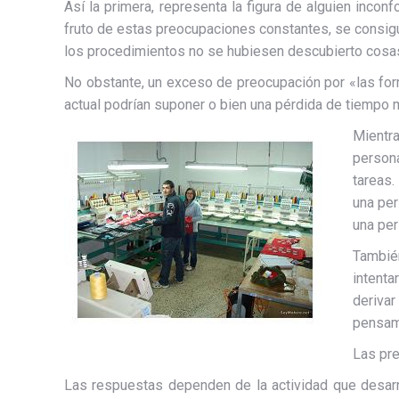
Así la primera, representa la figura de alguien inco
fruto de estas preocupaciones constantes, se consigu
los procedimientos no se hubiesen descubierto cosa
No obstante, un exceso de preocupación por «las form
actual podrían suponer o bien una pérdida de tiempo mu
Mientr
person
tareas.
una per
una per
También
intenta
deriva
pensami
Las pre
Las respuestas dependen de la actividad que desarrol