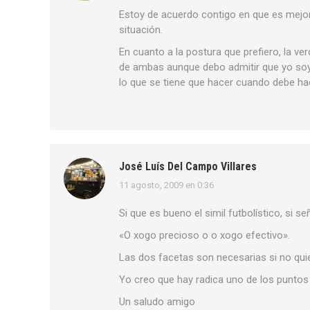
Estoy de acuerdo contigo en que es mejor 
situación.
En cuanto a la postura que prefiero, la v
de ambas aunque debo admitir que yo soy 
lo que se tiene que hacer cuando debe ha
José Luís Del Campo Villares
11 agosto, 2009 en 0:36
dice:
Si que es bueno el simil futbolístico, si se
«O xogo precioso o o xogo efectivo».
Las dos facetas son necesarias si no qu
Yo creo que hay radica uno de los puntos 
Un saludo amigo