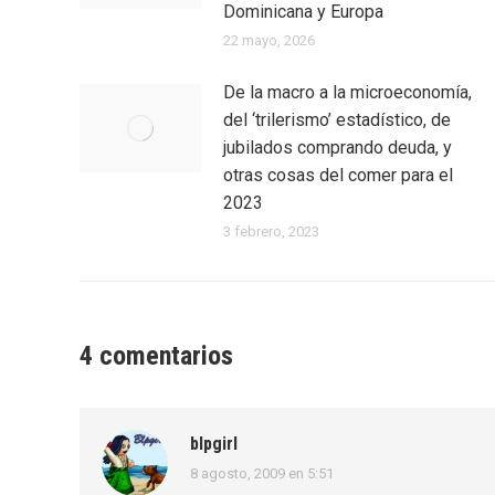
Dominicana y Europa
22 mayo, 2026
De la macro a la microeconomía,
del ‘trilerismo’ estadístico, de
jubilados comprando deuda, y
otras cosas del comer para el
2023
3 febrero, 2023
4 comentarios
blpgirl
8 agosto, 2009 en 5:51
dice: