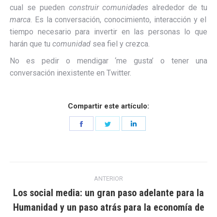
cual se pueden
construir comunidades
alrededor de tu
marca
. Es la conversación, conocimiento, interacción y el
tiempo necesario para invertir en las personas lo que
harán que tu
comunidad
sea fiel y crezca.
No es pedir o mendigar ‘me gusta’ o tener una
conversación inexistente en Twitter.
Compartir este artículo:
Share
Share
Share
on
on
on
Facebook
Twitter
LinkedIn
Navegación
ANTERIOR
entre
Los social media: un gran paso adelante para la
Humanidad y un paso atrás para la economía de
Entrada
entradas