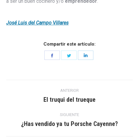
a ser un buen cocinero y/o
emprendedor
.
José Luis del Campo Villares
Compartir este artículo:
Share
Share
Share
on
on
on
Facebook
Twitter
LinkedIn
Navegación
ANTERIOR
entre
El truqui del trueque
Entrada
anterior:
entradas
SIGUIENTE
¿Has vendido ya tu Porsche Cayenne?
Entrada
siguiente: