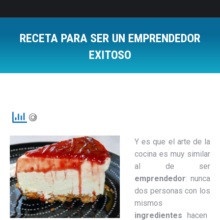
RECETA PARA SER UN EMPRENDEDOR
EXITOSO
Estás aquí:
Y es que el arte de la
cocina es muy similar
al de ser
emprendedor
: nunca
dos personas con los
mismos
ingredientes
hacen