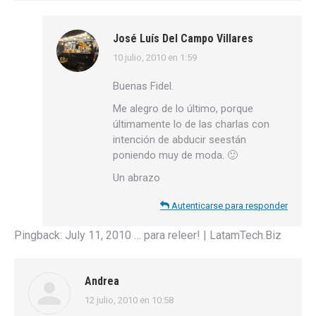
José Luís Del Campo Villares
10 julio, 2010 en 1:59
dice:
Buenas Fidel.
Me alegro de lo último, porque
últimamente lo de las charlas con
intención de abducir seestán
poniendo muy de moda. 🙂
Un abrazo
Autenticarse para responder
Pingback:
July 11, 2010 … para releer! | LatamTech.Biz
Andrea
12 julio, 2010 en 10:58
dice: