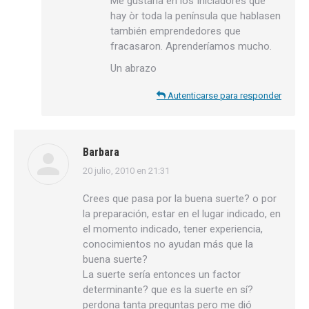
Me gustaría en los Iniciadores que
hay òr toda la península que hablasen
también emprendedores que
fracasaron. Aprenderíamos mucho.
Un abrazo
Autenticarse para responder
Barbara
20 julio, 2010 en 21:31
dice:
Crees que pasa por la buena suerte? o por
la preparación, estar en el lugar indicado, en
el momento indicado, tener experiencia,
conocimientos no ayudan más que la
buena suerte?
La suerte sería entonces un factor
determinante? que es la suerte en sí?
perdona tanta preguntas pero me dió