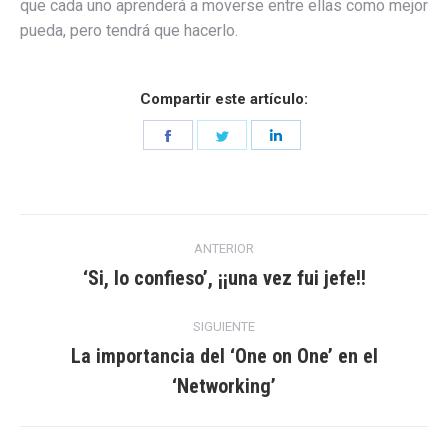
que cada uno aprenderá a moverse entre ellas como mejor
pueda, pero tendrá que hacerlo.
Compartir este artículo:
Share
Share
Share
on
on
on
Facebook
Twitter
LinkedIn
Navegación
ANTERIOR
entre
‘Si, lo confieso’, ¡¡una vez fui jefe!!
Entrada
anterior:
entradas
SIGUIENTE
La importancia del ‘One on One’ en el
Entrada
‘Networking’
siguiente: