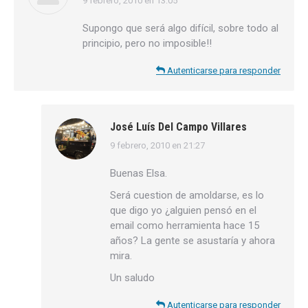
9 febrero, 2010 en 13:05
dice:
Supongo que será algo difícil, sobre todo al
principio, pero no imposible!!
Autenticarse para responder
José Luís Del Campo Villares
9 febrero, 2010 en 21:27
dice:
Buenas Elsa.
Será cuestion de amoldarse, es lo
que digo yo ¿alguien pensó en el
email como herramienta hace 15
años? La gente se asustaría y ahora
mira.
Un saludo
Autenticarse para responder