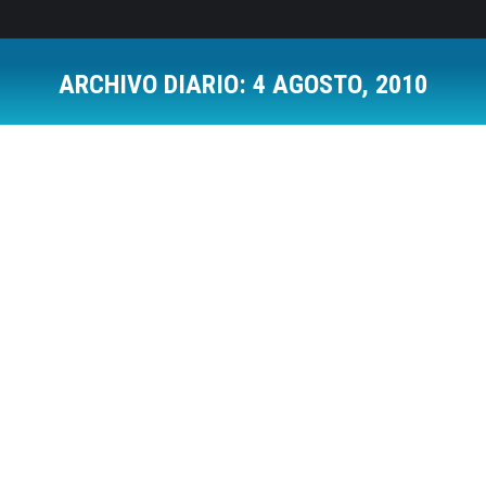
ARCHIVO DIARIO:
4 AGOSTO, 2010
Estás aquí:
Actidudes frente a los conflictos
Resolución de Conflictos
Por
Jose Luis Del Campo Villares
4 agosto, 2010
2 Comments
Los mismos perros que riñen por un hueso, cuando
no lo tienen juegan juntos.