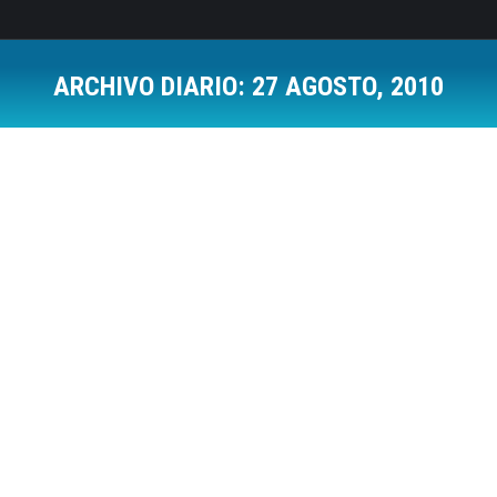
ARCHIVO DIARIO:
27 AGOSTO, 2010
Estás aquí:
Trabajo
Social Media
Por
Jose Luis Del Campo Villares
27 agosto, 2010
Individualizamos a las organizaciones. Cada una
necesita algo diferente con lo cual lo necesario es
identificar sus necesidades para realizar un plan
de acción que se ajuste a las mismas.