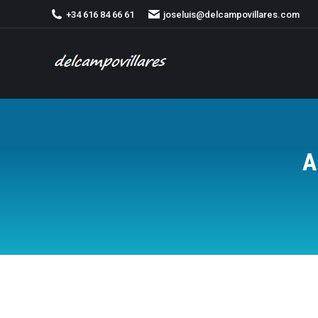
+34 616 84 66 61
joseluis@delcampovillares.com
A