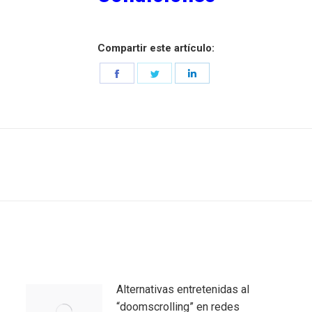
Compartir este artículo:
Share
Share
Share
on
on
on
Facebook
Twitter
LinkedIn
Entrada
siguiente:
Alternativas entretenidas al
“doomscrolling” en redes