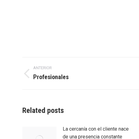
Navegación
ANTERIOR
entre
Profesionales
Entrada
anterior:
entradas
Related posts
La cercanía con el cliente nace
de una presencia constante