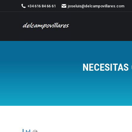
+34 616 84 66 61
joseluis@delcampovillares.com
NECESITAS