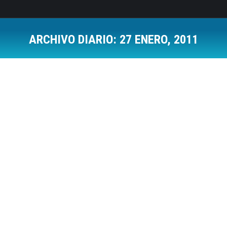
ARCHIVO DIARIO:
27 ENERO, 2011
Estás aquí:
Pecar de pensamiento, palabra, obra u
omisión
Capacidad de Liderazgo
Por
Jose Luis Del Campo Villares
27 enero, 2011
4 Comments
Aunque parezca mentira vamos a hablar de
organizaciones. Y dentro de ellas, del