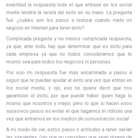
exactitud la respuesta todo el que entrase en los
social
media
tendría la
receta del éxito
en su mano. La pregunta
fue: ¿cuáles son los
pasos
a realizar cuando meto mi
negocio en Internet para
tener éxito
?
Complicada pregunta y no menos complicada respuesta,
ya que, ante todo, hay que determinar que es
éxito
para
cada empresa ya que no todos consideramos que lo
mismo sea para todos los negocios ni personas.
Por eso mi respuesta fue más encaminada a
pasos a
seguir
que te puedan ayudar al
éxito
una vez que entras en
los
social media
, y ojo, eso no quiere decir que nos
garanticen el éxito, por que puede haber quien haga lo
mismo que nosotros y mejor, pero lo que si hacen esos
sucesivos pasos es evitar el que hagamos el ridículo una
vez que entramos en los
medios de comunicación social
.
A mi modo de ver, estos
pasos
o
actitudes
a tener serían
las siguientes, (ojo que no considero que sean dogma de