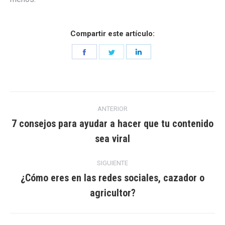
Compartir este artículo:
Share
Share
Share
on
on
on
Facebook
Twitter
LinkedIn
Navegación
ANTERIOR
entre
7 consejos para ayudar a hacer que tu contenido
Entrada
sea viral
entradas
anterior:
SIGUIENTE
¿Cómo eres en las redes sociales, cazador o
Entrada
agricultor?
siguiente: