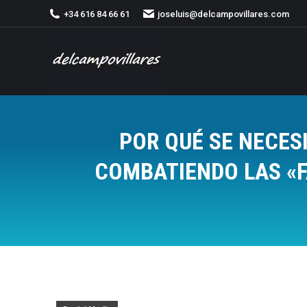
+34 616 84 66 61
joseluis@delcampovillares.com
POR QUÉ SE NECES
COMBATIENDO LAS «F