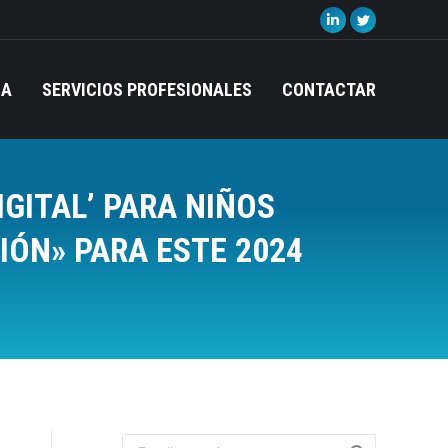
Linkedin
Twitter
page
page
opens
opens
IA
SERVICIOS PROFESIONALES
CONTACTAR
in
in
new
new
window
window
GITAL’ PARA NIÑOS
IÓN» PARA ESTE 2024
Search: