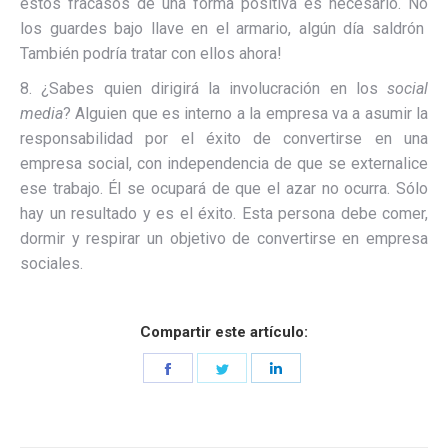
estos fracasos de una forma positiva es necesario. No
los guardes bajo llave en el armario, algún día saldrón
También podría tratar con ellos ahora!
8. ¿Sabes quien dirigirá la involucración en los
social
media
? Alguien que es interno a la empresa va a asumir la
responsabilidad por el éxito de convertirse en una
empresa social, con independencia de que se externalice
ese trabajo. Él se ocupará de que el azar no ocurra. Sólo
hay un resultado y es el éxito. Esta persona debe comer,
dormir y respirar un objetivo de convertirse en empresa
sociales.
Compartir este artículo:
Share
Share
Share
on
on
on
Facebook
Twitter
LinkedIn