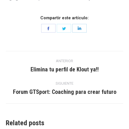
Compartir este artículo:
Share
Share
Share
on
on
on
Facebook
Twitter
LinkedIn
Navegación
ANTERIOR
entre
Elimina tu perfil de Klout ya!!
Entrada
anterior:
entradas
SIGUIENTE
Forum GTSport: Coaching para crear futuro
Entrada
siguiente:
Related posts