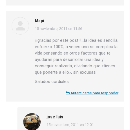
Mapi
15 noviembre, 2011 en 11:56
dice:
¡¡¡gracias por este post!!….la idea es sencilla,
esfuerzo 100%; a veces uno se complica la
vida pensando en otros factores que te
ayudaran para desarrollar una idea y
conseguir realizarla, olvidando que «tienes
que ponerte a ello», sin excusas.
Saludos cordiales
Autenticarse para responder
jose luis
15 noviembre, 2011 en 12:01
dice: