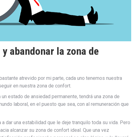
t y abandonar la zona de
 bastante atrevido por mi parte, cada uno tenemos nuestra
seguir en nuestra zona de confort.
un estado de ansiedad permanente, tendrá una zona de
mundo laboral, en el puesto que sea, con al remuneración que
 a dar una estabilidad que le deje tranquilo toda su vida. Pero
acia alcanzar su zona de confort ideal. Que una vez