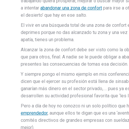
trabajando quiera prosperar, mejorar o buscar mayor sa
a intentar
abandonar una zona de confort
para irse a o
el desierto’ que hay en ese salto.
El vivir en una búsqueda total de una zona de confort e
deprimes porque no das alcanzado tu zona y una vez l
apatía, tienes un problema.
Alcanzar la zona de confort debe ser visto como la ob
que para otros, final. A nadie se le puede obligar a a
presentes las consecuencias de tomas esa decisión.
Y siempre pongo el mismo ejemplo en mis conferencias
dicen que el ejercer su profesión está llena de sinsa
ganarían más dinero en el sector privado,…. pues ya 
desarrollen su actividad profesional favorita que ‘les 
Pero a día de hoy no conozco ni un solo político que 
emprendedor
, aunque ellos te digan que es una ‘aven
comités directivos de grandes empresas con sueldazo
mejor).