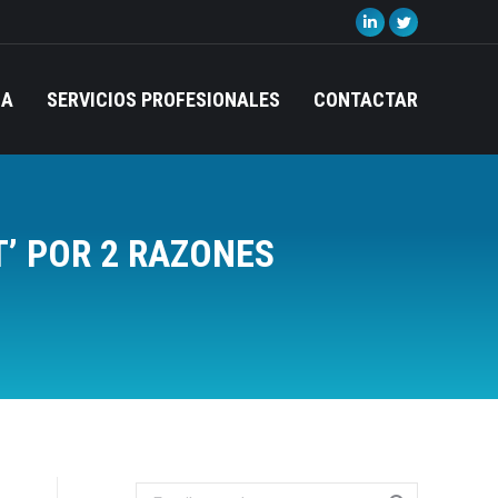
Linkedin
Twitter
page
page
opens
opens
IA
SERVICIOS PROFESIONALES
CONTACTAR
in
in
new
new
window
window
’ POR 2 RAZONES
Search: