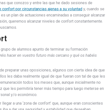
onas que conozco y entre las que he dado sesiones de
e confort por circunstancias ajenas a su voluntad
y, cuando se
do es un plan de actuaciones encaminadas a conseguir alcanzar
misión, queremos alcanzar niveles de confort constantemente.
buscamos.
ort
n grupo de alumnos apunto de terminar su formación
réis hacer en vuestro futuro más cercano y qué os habéis
 de preparar unas oposiciones, algunos con cierta idea de que
ellos les daba realmente igual de que fueran con tal de que les
a remuneración todos los meses que, aunque inicialmente no
vez que les permitiría tener más tiempo para luego meterse en
ersonal y/o económico.
r llegar a una ‘zona de confort’ que, aunque eran conscientes
s iba a dar una seguridad y estabilidad que deseaban.