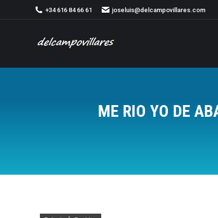
+34 616 84 66 61
joseluis@delcampovillares.com
ME RIO YO DE A