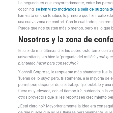
La segunda es que, mayoritariamente, entre las pers
coaching,
se han visto motivados a salir de su zona d
han visto en esa tesitura, lo primero que han realiza
una nueva zona de confort. Con lo cual todos, sin re
Puede que nos gusten más o menos, pero es lo que 
Nosotros y la zona de conf
En una de mis últimas charlas sobre este tema con u
universitaria, les hice la ‘pregunta del millón’:
¿qué que
planteado hacer para conseguirlo?
Y ohhh!! Sorpresa, la respuesta más abundante fue la
‘fueran de lo suyo’ pero, tristemente, a la mayoría de 
permitiese disponer de una trabajo fijo, estable y un
fuera muy elevada, con el tiempo iría subiendo, a la 
otros proyectos que si les reportasen crecimiento p
¿Está claro no? Mayoritariamente la idea era consegui
de que puede que no les llenase personalmente, si le