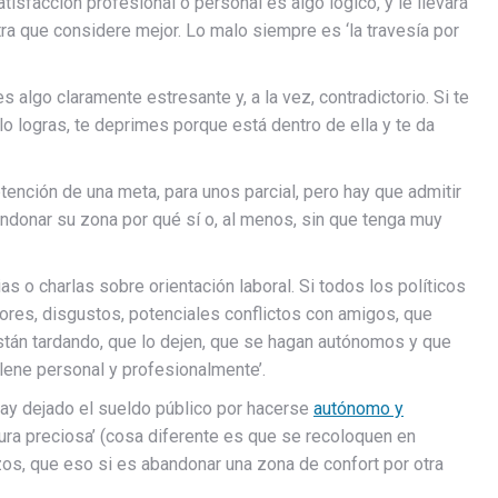
tisfacción profesional o personal es algo lógico, y le llevará
tra que considere mejor. Lo malo siempre es ‘la travesía por
s algo claramente estresante y, a la vez, contradictorio. Si te
o logras, te deprimes porque está dentro de ella y te da
tención de una meta, para unos parcial, pero hay que admitir
bandonar su zona por qué sí o, al menos, sin que tenga muy
 o charlas sobre orientación laboral. Si todos los políticos
bores, disgustos, potenciales conflictos con amigos, que
están tardando, que lo dejen, que se hagan autónomos y que
llene personal y profesionalmente’.
hay dejado el sueldo público por hacerse
autónomo y
tura preciosa’ (cosa diferente es que se recoloquen en
s, que eso si es abandonar una zona de confort por otra