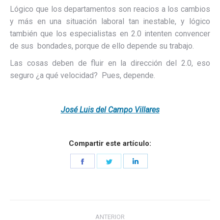
Lógico que los departamentos son reacios a los cambios
y más en una situación laboral tan inestable, y lógico
también que los especialistas en 2.0 intenten convencer
de sus bondades, porque de ello depende su trabajo.
Las cosas deben de fluir en la dirección del 2.0, eso
seguro ¿a qué velocidad? Pues, depende.
José Luis del Campo Villares
Compartir este artículo:
Share
Share
Share
on
on
on
Facebook
Twitter
LinkedIn
Navegación
ANTERIOR