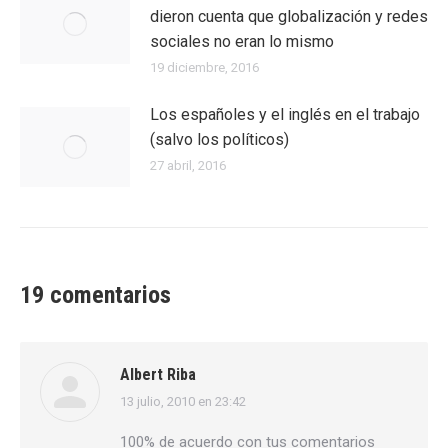
dieron cuenta que globalización y redes
sociales no eran lo mismo
19 diciembre, 2016
Los españoles y el inglés en el trabajo
(salvo los políticos)
27 abril, 2016
19 comentarios
Albert Riba
13 julio, 2010 en 23:42
dice:
100% de acuerdo con tus comentarios