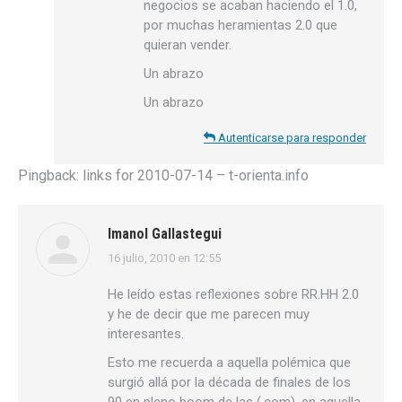
negocios se acaban haciendo el 1.0,
por muchas heramientas 2.0 que
quieran vender.
Un abrazo
Un abrazo
Autenticarse para responder
Pingback:
links for 2010-07-14 – t-orienta.info
Imanol Gallastegui
16 julio, 2010 en 12:55
dice:
He leído estas reflexiones sobre RR.HH 2.0
y he de decir que me parecen muy
interesantes.
Esto me recuerda a aquella polémica que
surgió allá por la década de finales de los