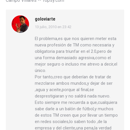
Campo Villares -- Topsy.com
goloviarte
13 julio, 2010 en 23:42
dice:
El problema,es que nos quieren meter esta
nueva profesión de TM como necesaria y
obligatoria para triunfar en el 2.0,pero de
una forma demasiado agresiva,como el
mejor seguro o incluso me atrevo a decir,el
único.
Por tanto,creo que deberían de tratar de
mezclarse ambos mundos,y dejar de ser
,agua y aceite,porque al final,se
desprestigiaran y no saldrá nada nuevo.
Esto siempre me recuerda a que,cualquiera
sabe darle a un balón de fútbol,y muchos
de estos TM creen que por llevar un tiempo
en redes sociales,lo saben todo ,de la
empresa y del cliente,una pena,la verdad