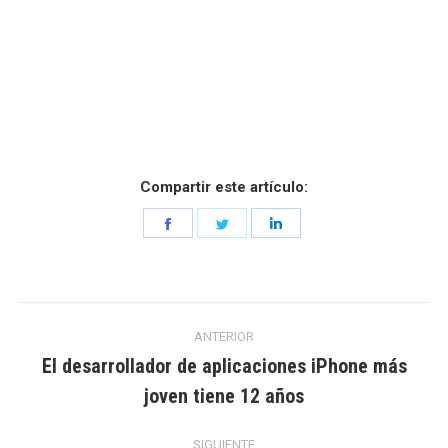
Compartir este artículo:
Share
Share
Share
on
on
on
Facebook
Twitter
LinkedIn
Navegación
ANTERIOR
entre
El desarrollador de aplicaciones iPhone más
Entrada
joven tiene 12 años
entradas
anterior:
SIGUIENTE