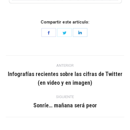
Compartir este artículo:
Share
Share
Share
on
on
on
Facebook
Twitter
LinkedIn
Navegación
ANTERIOR
entre
Infografías recientes sobre las cifras de Twitter
Entrada
(en video y en imagen)
entradas
anterior:
SIGUIENTE
Sonríe… mañana será peor
Entrada
siguiente: