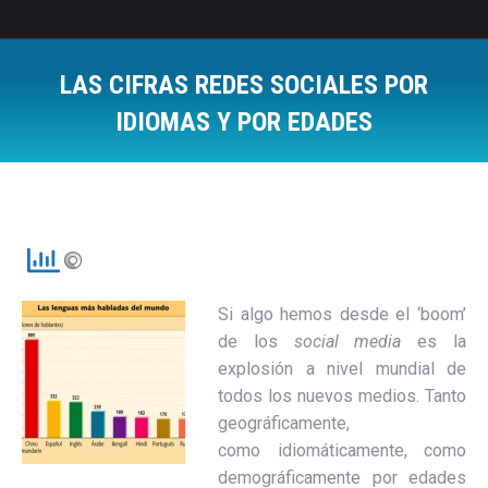
LAS CIFRAS REDES SOCIALES POR
IDIOMAS Y POR EDADES
Estás aquí:
Si algo hemos desde el ‘boom’
de los
social media
es la
explosión a nivel mundial de
todos los nuevos medios. Tanto
geográficamente,
como idiomáticamente, como
demográficamente por edades