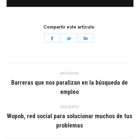
Compartir este artículo:
Share
Share
Share
on
on
on
Facebook
Twitter
LinkedIn
Navegación
ANTERIOR
entre
Barreras que nos paralizan en la búsqueda de
Entrada
empleo
entradas
anterior:
SIGUIENTE
Wopob, red social para solucionar muchos de tus
Entrada
problemas
siguiente: