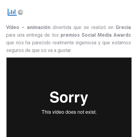
Vídeo – animación
divertida que se realizó en
Grecia
para una entrega de los
premios
Social Media Awards
que nos ha parecido realmente ingeniosa y que estamos
seguros de que os va a gustar.