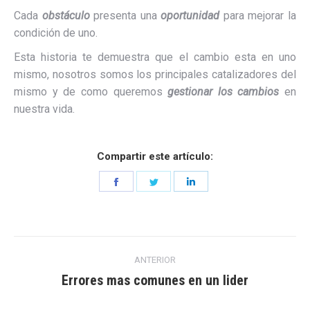
Cada
obstáculo
presenta una
oportunidad
para mejorar la
condición de uno.
Esta historia te demuestra que el cambio esta en uno
mismo, nosotros somos los principales catalizadores del
mismo y de como queremos
gestionar los cambios
en
nuestra vida.
Compartir este artículo:
Share
Share
Share
on
on
on
Facebook
Twitter
LinkedIn
Navegación
ANTERIOR
entre
Errores mas comunes en un lider
Entrada
anterior: