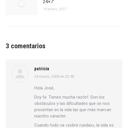
24×7’
19 enero, 2017
3 comentarios
patricia
24 marzo, 2009 en 22:48
dice:
Hola José,
Doy fe. Tienes mucha razón!. Son los
obstáculos y las dificultades que se nos
presentan en la vida las que más marcan
nuestro caracter.
Cuando todo va «sobre ruedas», la vida es