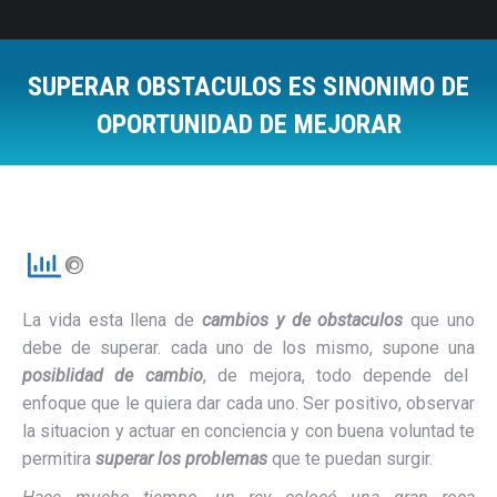
SUPERAR OBSTACULOS ES SINONIMO DE
OPORTUNIDAD DE MEJORAR
Estás aquí:
La vida esta llena de
cambios y de obstaculos
que uno
debe de superar. cada uno de los mismo, supone una
posiblidad de cambio
, de mejora, todo depende del
enfoque que le quiera dar cada uno. Ser positivo, observar
la situacion y actuar en conciencia y con buena voluntad te
permitira
superar los problemas
que te puedan surgir.