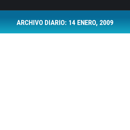
ARCHIVO DIARIO:
14 ENERO, 2009
Estás aquí:
Lider incompleto
Capacidad de Liderazgo
,
Trabajo en Equipo
Por
Jose Luis Del Campo Villares
14 enero, 2009
2 Comments
Al hilo del articulo de ayer, me he aventurado a
realizar el presente articulo relacionado con la idea
que rodea a la figura del lider.