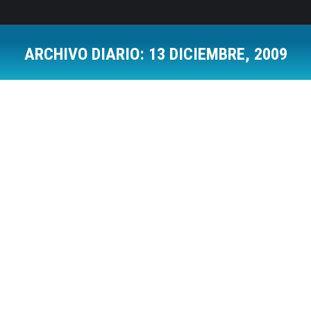
ARCHIVO DIARIO:
13 DICIEMBRE, 2009
Estás aquí:
¿Qué pasaría si dejásemos de ser ‘tan
humanos’?
Inteligencia Emocional
Por
Jose Luis Del Campo Villares
13 diciembre, 2009
4 Comments
Hoy se me ha dado por hacerme una reflexión
después del intercambio tuitero que he tenido con