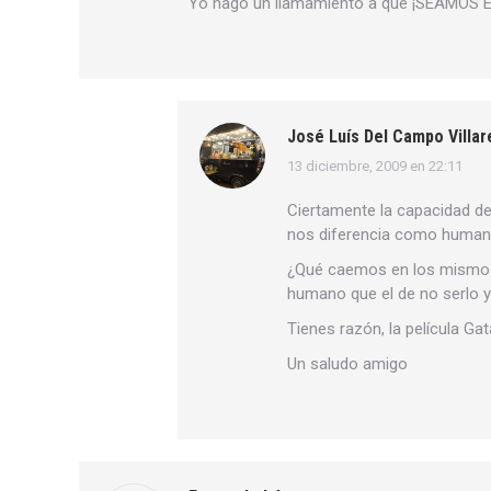
Yo hago un llamamiento a que ¡SEAMO
José Luís Del Campo Villar
13 diciembre, 2009 en 22:11
dice:
Ciertamente la capacidad de
nos diferencia como human
¿Qué caemos en los mismos e
humano que el de no serlo y
Tienes razón, la película Ga
Un saludo amigo