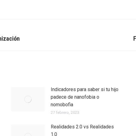
on
on
on
Facebook
Twitter
LinkedIn
nización
F
Entrada
siguiente:
Indicadores para saber si tu hijo
padece de nanofobia o
nomobofia
27 febrero, 2023
Realidades 2.0 vs Realidades
1.0