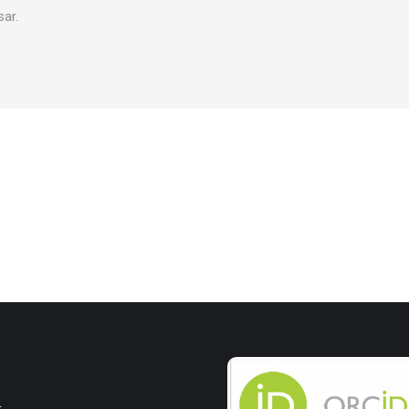
ar.
r