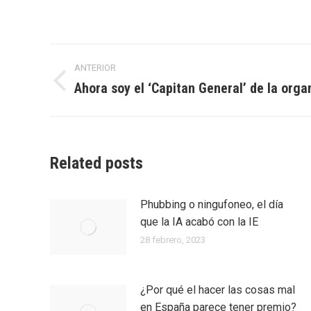
Navegación
ANTERIOR
entre
Ahora soy el ‘Capitan General’ de la orga
Entrada
anterior:
entradas
Related posts
Phubbing​ o ningufoneo, el día
que la IA acabó con la IE
28 febrero, 2023
¿Por qué el hacer las cosas mal
en España parece tener premio?