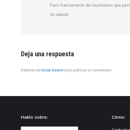
Pero francamente da muchísimo que pens
Un saludo
Deja una respuesta
Deberas de
Iniciar Sesión
para publicar un comentario.
Hablo sobre:
Cómo:
Hablo
Contacta