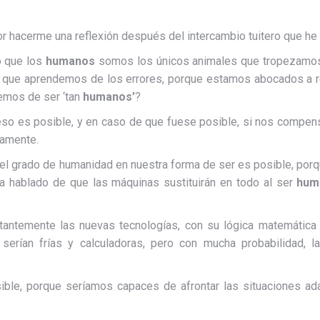
r hacerme una reflexión después del intercambio tuitero que he
 que los
humanos
somos los únicos animales que tropezamos 
 que aprendemos de los errores, porque estamos abocados a r
emos de ser ‘tan
humanos’
?
eso es posible, y en caso de que fuese posible, si nos compens
damente.
r el grado de humanidad en nuestra forma de ser es posible, po
ha hablado de que las máquinas sustituirán en todo al ser
hum
tantemente las nuevas tecnologías, con su lógica matemática
 serían frías y calculadoras, pero con mucha probabilidad,
sible, porque seríamos capaces de afrontar las situaciones a