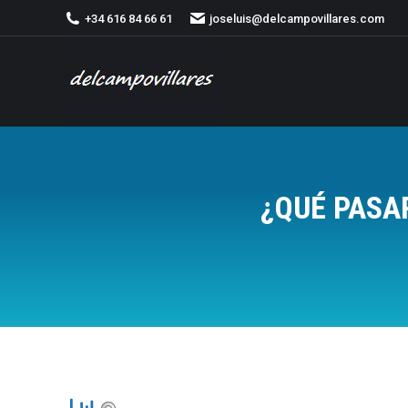
+34 616 84 66 61
joseluis@delcampovillares.com
¿QUÉ PASA