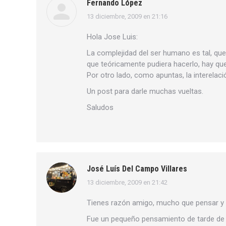
Fernando López
13 diciembre, 2009 en 21:16
dice:
Hola Jose Luis:
La complejidad del ser humano es tal, que
que teóricamente pudiera hacerlo, hay que
Por otro lado, como apuntas, la interelac
Un post para darle muchas vueltas.
Saludos
José Luís Del Campo Villares
13 diciembre, 2009 en 21:42
dice:
Tienes razón amigo, mucho que pensar y
Fue un pequeño pensamiento de tarde de d