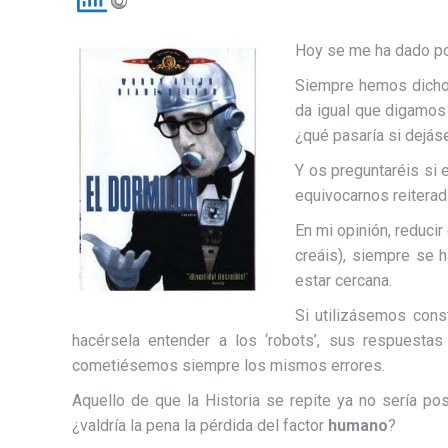
Hoy se me ha dado po
Siempre hemos dicho
da igual que digamos
¿qué pasaría si dejás
Y os preguntaréis si 
equivocarnos reitera
En mi opinión, reduci
creáis), siempre se 
estar cercana.
Si utilizásemos cons
hacérsela entender a los ‘robots’, sus respuestas
cometiésemos siempre los mismos errores.
Aquello de que la Historia se repite ya no sería po
¿valdría la pena la pérdida del factor
humano
?