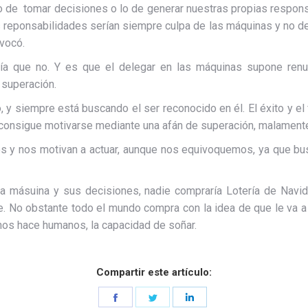
de tomar decisiones o lo de generar nuestras propias responsa
as reponsabilidades serían siempre culpa de las máquinas y no d
vocó.
iría que no. Y es que el delegar en las máquinas supone re
 superación.
o, y siempre está buscando el ser reconocido en él. El éxito y e
 consigue motivarse mediante una afán de superación, malamente
s y nos motivan a actuar, aunque nos equivoquemos, ya que bu
a másuina y sus decisiones, nadie compraría Lotería de Navi
. No obstante todo el mundo compra con la idea de que le va a
nos hace humanos, la capacidad de soñar.
Compartir este artículo:
Share
Share
Share