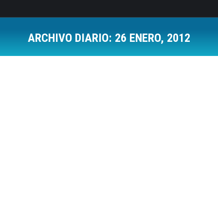
ARCHIVO DIARIO:
26 ENERO, 2012
Estás aquí:
10 Frases que te debilitan a ti y a tu
negocio
Coaching
,
Psicología Positiva
Por
Jose Luis Del Campo Villares
26 enero, 2012
6 Comments
No hace mucho estaba realizando una sesión de
coaching con un empresario el cual me indicaba