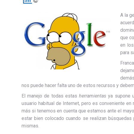
A la g
acuerd
domina
que co
en lo
para s
Franc
dejamo
demás
nos puede hacer falta uno de estos recursos y debem
El manejo de todas estas
herramientas
ya supone un
usuario habitual de Internet, pero es conveniente 
más si tenemos en cuenta que estamos ante el mayor 
estar bien colocado cuando se realizan búsquedas 
mismas.