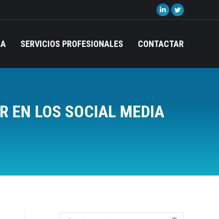
Linkedin
Twitter
page
page
opens
opens
IA
SERVICIOS PROFESIONALES
CONTACTAR
in
in
new
new
window
window
R EN LOS SOCIAL MEDIA
Search: