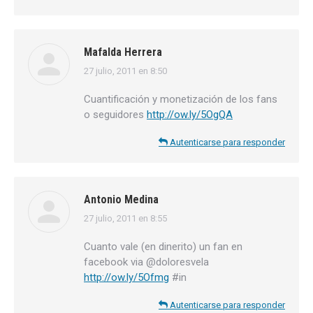
Mafalda Herrera
27 julio, 2011 en 8:50
dice:
Cuantificación y monetización de los fans
o seguidores
http://ow.ly/5OgQA
Autenticarse para responder
Antonio Medina
27 julio, 2011 en 8:55
dice:
Cuanto vale (en dinerito) un fan en
facebook via @doloresvela
http://ow.ly/5Ofmg
#in
Autenticarse para responder