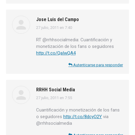
Jose Luis del Campo
27 julio, 2011 en 7:40
dice:
RT @rrhhsocialmedia: Cuantificación y
monetización de los fans o seguidores
http://t.co/QaIwQA4
Autenticarse para responder
RRHH Social Media
27 julio, 2011 en 7:55
dice:
Cuantificación y monetización de los fans
o seguidores
http://t.co/8dcyO2Y
via
@rrhhsocialmedia