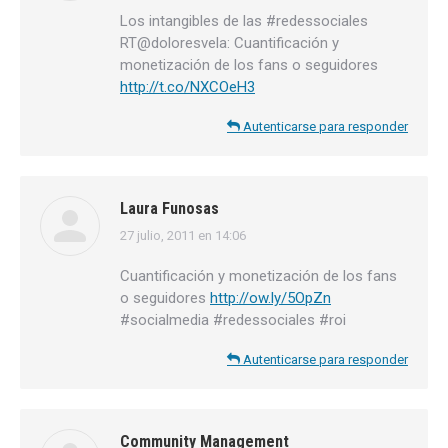
Los intangibles de las #redessociales
RT@doloresvela: Cuantificación y
monetización de los fans o seguidores
http://t.co/NXCOeH3
Autenticarse para responder
Laura Funosas
27 julio, 2011 en 14:06
dice:
Cuantificación y monetización de los fans
o seguidores
http://ow.ly/5OpZn
#socialmedia #redessociales #roi
Autenticarse para responder
Community Management