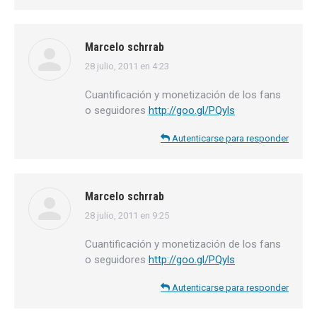
Marcelo schrrab
28 julio, 2011 en 4:23
dice:
Cuantificación y monetización de los fans
o seguidores
http://goo.gl/PQyls
Autenticarse para responder
Marcelo schrrab
28 julio, 2011 en 9:25
dice:
Cuantificación y monetización de los fans
o seguidores
http://goo.gl/PQyls
Autenticarse para responder