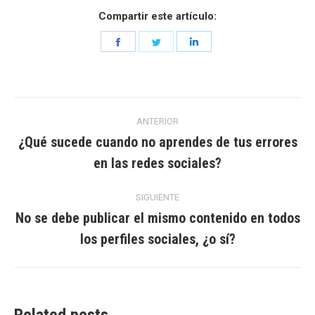
Compartir este artículo:
Share
Share
Share
on
on
on
Facebook
Twitter
LinkedIn
Navegación
ANTERIOR
entre
¿Qué sucede cuando no aprendes de tus errores
Entrada
en las redes sociales?
entradas
anterior:
SIGUIENTE
No se debe publicar el mismo contenido en todos
Entrada
los perfiles sociales, ¿o sí?
siguiente: