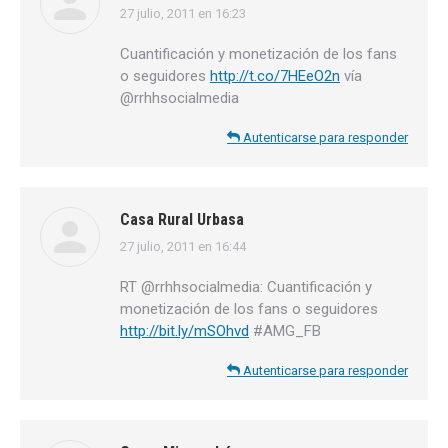
27 julio, 2011 en 16:23
dice:
Cuantificación y monetización de los fans
o seguidores
http://t.co/7HEeO2n
vía
@rrhhsocialmedia
Autenticarse para responder
Casa Rural Urbasa
27 julio, 2011 en 16:44
dice:
RT @rrhhsocialmedia: Cuantificación y
monetización de los fans o seguidores
http://bit.ly/mSOhvd
#AMG_FB
Autenticarse para responder