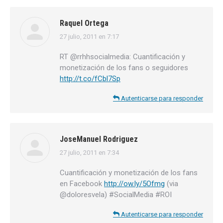
Raquel Ortega
27 julio, 2011 en 7:17
dice:
RT @rrhhsocialmedia: Cuantificación y
monetización de los fans o seguidores
http://t.co/fCbl7Sp
Autenticarse para responder
JoseManuel Rodriguez
27 julio, 2011 en 7:34
dice:
Cuantificación y monetización de los fans
en Facebook
http://ow.ly/5Ofmg
(via
@doloresvela) #SocialMedia #ROI
Autenticarse para responder