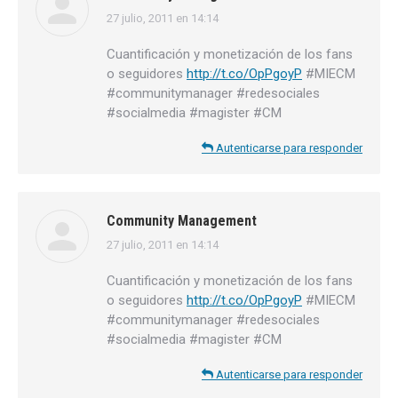
27 julio, 2011 en 14:14
dice:
Cuantificación y monetización de los fans
o seguidores
http://t.co/OpPgoyP
#MIECM
#communitymanager #redesociales
#socialmedia #magister #CM
Autenticarse para responder
Community Management
27 julio, 2011 en 14:14
dice:
Cuantificación y monetización de los fans
o seguidores
http://t.co/OpPgoyP
#MIECM
#communitymanager #redesociales
#socialmedia #magister #CM
Autenticarse para responder