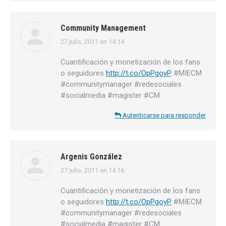
Community Management
27 julio, 2011 en 14:14
dice:
Cuantificación y monetización de los fans
o seguidores
http://t.co/OpPgoyP
#MIECM
#communitymanager #redesociales
#socialmedia #magister #CM
Autenticarse para responder
Argenis González
27 julio, 2011 en 14:16
dice:
Cuantificación y monetización de los fans
o seguidores
http://t.co/OpPgoyP
#MIECM
#communitymanager #redesociales
#socialmedia #magister #CM