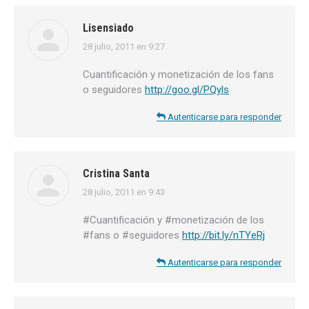
Lisensiado
28 julio, 2011 en 9:27
dice:
Cuantificación y monetización de los fans
o seguidores
http://goo.gl/PQyls
Autenticarse para responder
Cristina Santa
28 julio, 2011 en 9:43
dice:
#Cuantificación y #monetización de los
#fans o #seguidores
http://bit.ly/nTYeRj
Autenticarse para responder