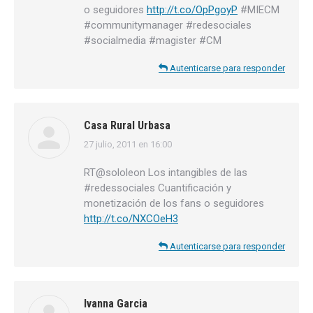
o seguidores
http://t.co/OpPgoyP
#MIECM
#communitymanager #redesociales
#socialmedia #magister #CM
Autenticarse para responder
Casa Rural Urbasa
27 julio, 2011 en 16:00
dice:
RT@sololeon Los intangibles de las
#redessociales Cuantificación y
monetización de los fans o seguidores
http://t.co/NXCOeH3
Autenticarse para responder
Ivanna Garcia