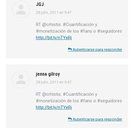
JGJ
28 julio, 2011 en 9:47
dice:
RT @crhistis: #Cuantificación y
#monetización de los #fans o #seguidores
http://bit.ly/nTYeRj
Autenticarse para responder
jenna gilroy
28 julio, 2011 en 9:47
dice:
RT @crhistis: #Cuantificación y
#monetización de los #fans o #seguidores
http://bit.ly/nTYeRj
Autenticarse para responder