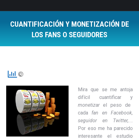
CUANTIFICACIÓN Y MONETIZACIÓN DE
LOS FANS O SEGUIDORES
Estás aquí:
Mira que se me antoja
difícil cuantificar y
monetizar
el peso de
cada
fan en Facebook,
seguidor en Twitter,..
..
Por eso me ha parecido
interesante el estudio