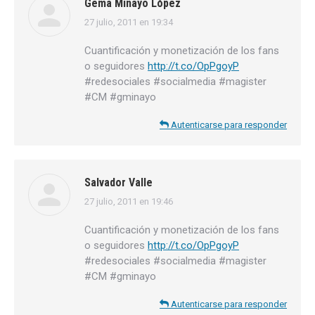
Gema Minayo López
27 julio, 2011 en 19:34
dice:
Cuantificación y monetización de los fans
o seguidores
http://t.co/OpPgoyP
#redesociales #socialmedia #magister
#CM #gminayo
Autenticarse para responder
Salvador Valle
27 julio, 2011 en 19:46
dice:
Cuantificación y monetización de los fans
o seguidores
http://t.co/OpPgoyP
#redesociales #socialmedia #magister
#CM #gminayo
Autenticarse para responder