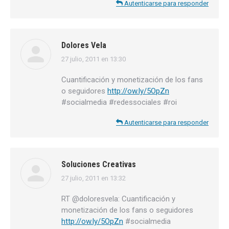
Autenticarse para responder
Dolores Vela
27 julio, 2011 en 13:30
dice:
Cuantificación y monetización de los fans
o seguidores
http://ow.ly/5OpZn
#socialmedia #redessociales #roi
Autenticarse para responder
Soluciones Creativas
27 julio, 2011 en 13:32
dice:
RT @doloresvela: Cuantificación y
monetización de los fans o seguidores
http://ow.ly/5OpZn
#socialmedia