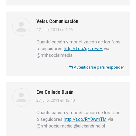
Veiss Comunicación
27 julio, 2011 en 9:56
dice:
Cuantificación y monetización de los fans
o seguidores
http://t.co/gxzoFaH
vía
@rrhhsocialmedia
Autenticarse para responder
Eva Collado Durán
27 julio, 2011 en 12:40
dice:
Cuantificación y monetización de los fans
o seguidores
http://t.co/RY0wmTM
vía
@rrhhsocialmedia @alexandrinelol