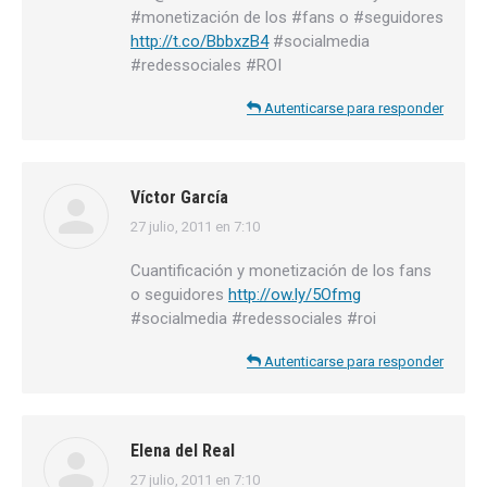
#monetización de los #fans o #seguidores
http://t.co/BbbxzB4
#socialmedia
#redessociales #ROI
Autenticarse para responder
Víctor García
27 julio, 2011 en 7:10
dice:
Cuantificación y monetización de los fans
o seguidores
http://ow.ly/5Ofmg
#socialmedia #redessociales #roi
Autenticarse para responder
Elena del Real
27 julio, 2011 en 7:10
dice: