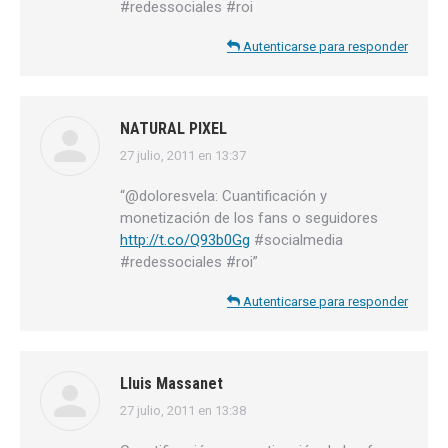
#redessociales #roi
Autenticarse para responder
NATURAL PIXEL
27 julio, 2011 en 13:37
dice:
“@doloresvela: Cuantificación y
monetización de los fans o seguidores
http://t.co/Q93b0Gg
#socialmedia
#redessociales #roi”
Autenticarse para responder
Lluis Massanet
27 julio, 2011 en 13:38
dice: