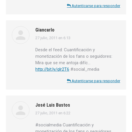
Autenticarse para responder
Giancarlo
27 julio, 2011 en 6:13
dice:
Desde el feed: Cuantificación y
monetización de los fans o seguidores:
Mira que se me antoja difíc…
http://bit.ly/qlr2T6
#social_media
Autenticarse para responder
José Luis Bustos
27 julio, 2011 en 6:22
dice:
#socialmedia Cuantificación y
monetización de los fans o seguidores