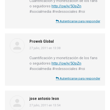
Cuantificación y monetización de los fans
o seguidores
http://ow.ly/5OpZn
#socialmedia #redessociales #roi
Autenticarse para responder
Proweb Global
27 julio, 2011 en 13:38
dice:
Cuantificación y monetización de los fans
o seguidores
http://ow.ly/5OpZn
#socialmedia #redessociales #roi
Autenticarse para responder
jose antonio leon
27 julio, 2011 en 13:54
dice: