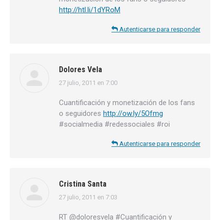
http://htl.li/1dYRoM
Autenticarse para responder
Dolores Vela
27 julio, 2011 en 7:00
dice:
Cuantificación y monetización de los fans
o seguidores
http://ow.ly/5Ofmg
#socialmedia #redessociales #roi
Autenticarse para responder
Cristina Santa
27 julio, 2011 en 7:03
dice:
RT @doloresvela #Cuantificación y