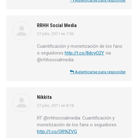
Autenticarse para responder
RRHH Social Media
27 julio, 2011 en 7:56
dice:
Cuantificación y monetización de los fans
o seguidores
http://t.co/8dcyO2Y
via
@rrhhsocialmedia
Autenticarse para responder
Nikkita
27 julio, 2011 en 8:18
dice:
RT @rrhhsocialmedia: Cuantificación y
monetización de los fans o seguidores
http://t.co/OR9jZVG