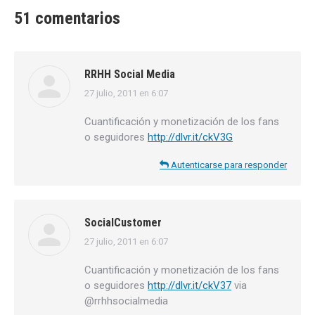
51 comentarios
RRHH Social Media
27 julio, 2011 en 6:07
dice:
Cuantificación y monetización de los fans
o seguidores
http://dlvr.it/ckV3G
Autenticarse para responder
SocialCustomer
27 julio, 2011 en 6:07
dice:
Cuantificación y monetización de los fans
o seguidores
http://dlvr.it/ckV37
via
@rrhhsocialmedia