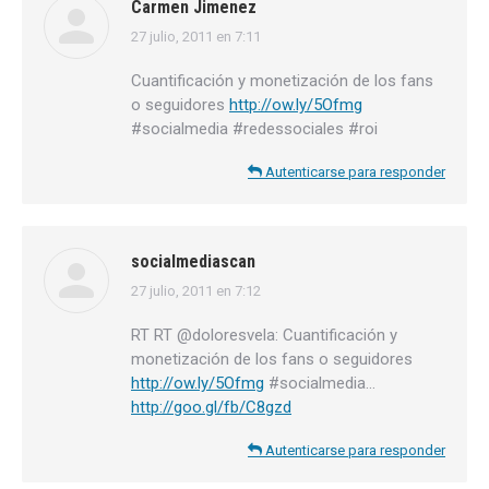
Carmen Jimenez
27 julio, 2011 en 7:11
dice:
Cuantificación y monetización de los fans
o seguidores
http://ow.ly/5Ofmg
#socialmedia #redessociales #roi
Autenticarse para responder
socialmediascan
27 julio, 2011 en 7:12
dice:
RT RT @doloresvela: Cuantificación y
monetización de los fans o seguidores
http://ow.ly/5Ofmg
#socialmedia…
http://goo.gl/fb/C8gzd
Autenticarse para responder