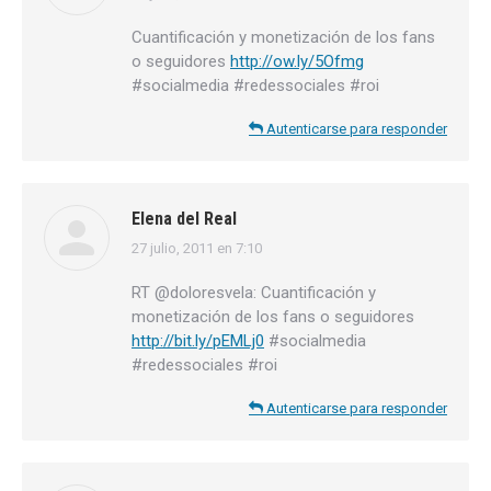
Cuantificación y monetización de los fans
o seguidores
http://ow.ly/5Ofmg
#socialmedia #redessociales #roi
Autenticarse para responder
Elena del Real
27 julio, 2011 en 7:10
dice:
RT @doloresvela: Cuantificación y
monetización de los fans o seguidores
http://bit.ly/pEMLj0
#socialmedia
#redessociales #roi
Autenticarse para responder