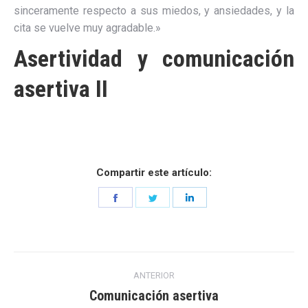
sinceramente respecto a sus miedos, y ansiedades, y la
cita se vuelve muy agradable.»
Asertividad y comunicación
asertiva II
Compartir este artículo:
Share
Share
Share
on
on
on
Facebook
Twitter
LinkedIn
Navegación
ANTERIOR
entre
Comunicación asertiva
Entrada