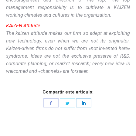
management responsibility is to cultivate a KAIZEN
working climates and cultures in the organization.
KAIZEN Attitude
The kaizen attitude makes our firm so adept at exploiting
new technology, even when we are not its originator.
Kaizen-driven firms do not suffer from «not invented here»
syndrome. Ideas are not the exclusive preserve of R&D,
corporate planning, or market research; every new idea is
welcomed and «channels» are forsaken.
Compartir este artículo:
Share
Share
Share
on
on
on
Facebook
Twitter
LinkedIn
Navegación