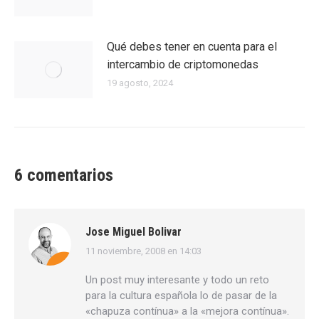
Qué debes tener en cuenta para el
intercambio de criptomonedas
19 agosto, 2024
6 comentarios
Jose Miguel Bolivar
11 noviembre, 2008 en 14:03
dice:
Un post muy interesante y todo un reto
para la cultura española lo de pasar de la
«chapuza contínua» a la «mejora contínua».