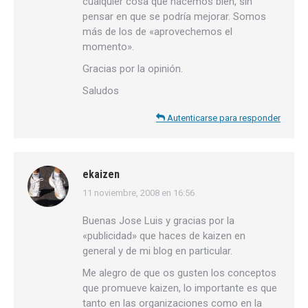
cualquier cosa que hacemos bien, sin
pensar en que se podría mejorar. Somos
más de los de «aprovechemos el
momento».
Gracias por la opinión.
Saludos
Autenticarse para responder
ekaizen
11 noviembre, 2008 en 16:56
dice:
Buenas Jose Luis y gracias por la
«publicidad» que haces de kaizen en
general y de mi blog en particular.
Me alegro de que os gusten los conceptos
que promueve kaizen, lo importante es que
tanto en las organizaciones como en la