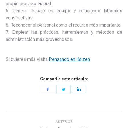
propio proceso laboral.
5. Generar trabajo en equipo y relaciones laborales
constructivas.
6. Reconocer al personal como el recurso más importante.
7. Emplear las prácticas, herramientas y métodos de
administración más provechosos.
Si quieres más visita
Pensando en Kaizen
Compartir este artículo:
Share
Share
Share
on
on
on
Facebook
Twitter
LinkedIn
Navegación
ANTERIOR