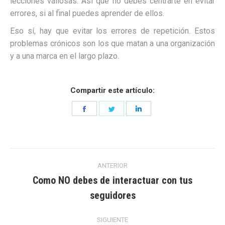
lecciones valiosas. Así que no debes centrarte en evitar
errores, si al final puedes aprender de ellos.
Eso sí, hay que evitar los errores de repetición. Estos
problemas crónicos son los que matan a una organización
y a una marca en el largo plazo.
Compartir este artículo:
Share
Share
Share
on
on
on
Facebook
Twitter
LinkedIn
Navegación
ANTERIOR
entre
Como NO debes de interactuar con tus
Entrada
seguidores
entradas
anterior:
SIGUIENTE