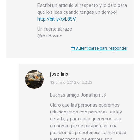
Escribí un artículo al respecto y lo dejo para
que los leas cuando tengas un tiempo!
http://bit.ly/xvL8SV
Un fuerte abrazo
@jbaldovino
Autenticarse para responder
jose luis
13 enero, 2012 en 22:23
dice:
Buenas amigo Jonathan 🙂
Claro que las personas queremos
relacionarnos con personas, es ley
de vida, y para nada queremos una
empresa que se parapete en una
posición de prepotencia. La humildad
y el reconocer los errores son