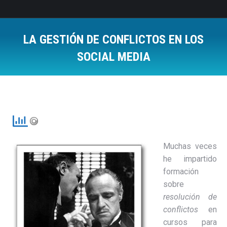
LA GESTIÓN DE CONFLICTOS EN LOS
SOCIAL MEDIA
Estás aquí:
Muchas veces
he impartido
formación
sobre
resolución de
conflictos
en
cursos para