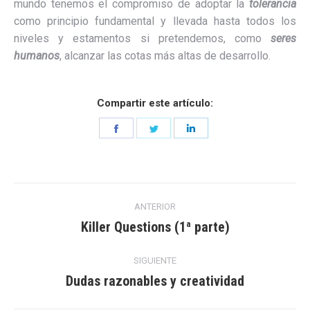
mundo tenemos el compromiso de adoptar la
tolerancia
como principio fundamental y llevada hasta todos los
niveles y estamentos si pretendemos, como
seres
humanos
, alcanzar las cotas más altas de desarrollo.
Compartir este artículo:
Share
Share
Share
on
on
on
Facebook
Twitter
LinkedIn
Navegación
ANTERIOR
entre
Killer Questions (1ª parte)
Entrada
anterior:
entradas
SIGUIENTE
Dudas razonables y creatividad
Entrada
siguiente: