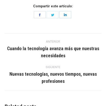
Compartir este artículo:
Share
Share
Share
on
on
on
Facebook
Twitter
LinkedIn
Navegación
ANTERIOR
entre
Cuando la tecnología avanza más que nuestras
Entrada
necesidades
entradas
anterior:
SIGUIENTE
Nuevas tecnologías, nuevos tiempos, nuevas
Entrada
profesiones
siguiente: