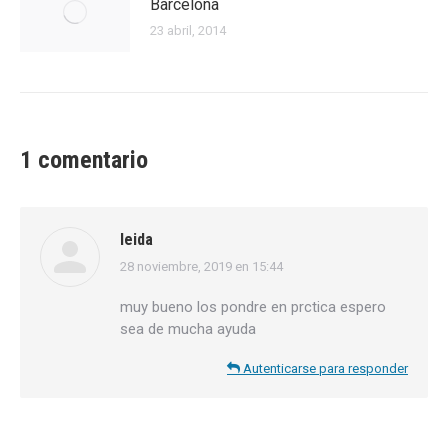
Barcelona
23 abril, 2014
1 comentario
leida
28 noviembre, 2019 en 15:44
dice:
muy bueno los pondre en prctica espero
sea de mucha ayuda
Autenticarse para responder