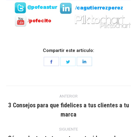
Compartir este artículo:
Share
Share
Share
on
on
on
Facebook
Twitter
LinkedIn
Navegación
ANTERIOR
entre
3 Consejos para que fidelices a tus clientes a tu
Entrada
marca
entradas
anterior:
SIGUIENTE