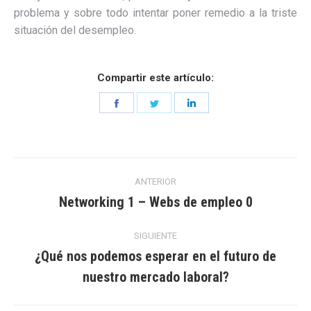
problema y sobre todo intentar poner remedio a la triste
situación del desempleo.
Compartir este artículo:
Share
Share
Share
on
on
on
Facebook
Twitter
LinkedIn
Navegación
ANTERIOR
entre
Networking 1 – Webs de empleo 0
Entrada
anterior:
entradas
SIGUIENTE
¿Qué nos podemos esperar en el futuro de
Entrada
nuestro mercado laboral?
siguiente: