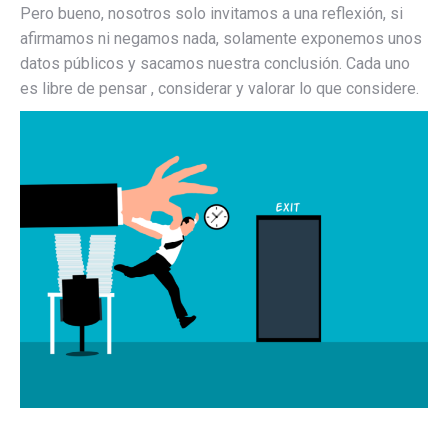
Pero bueno, nosotros solo invitamos a una reflexión, si
afirmamos ni negamos nada, solamente exponemos unos
datos públicos y sacamos nuestra conclusión. Cada uno
es libre de pensar , considerar y valorar lo que considere.