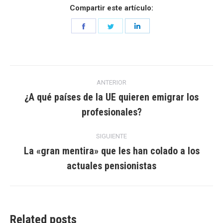
Compartir este artículo:
Share
Share
Share
on
on
on
Facebook
Twitter
LinkedIn
Navegación
ANTERIOR
entre
¿A qué países de la UE quieren emigrar los
Entrada
profesionales?
entradas
anterior:
SIGUIENTE
La «gran mentira» que les han colado a los
Entrada
actuales pensionistas
siguiente:
Related posts