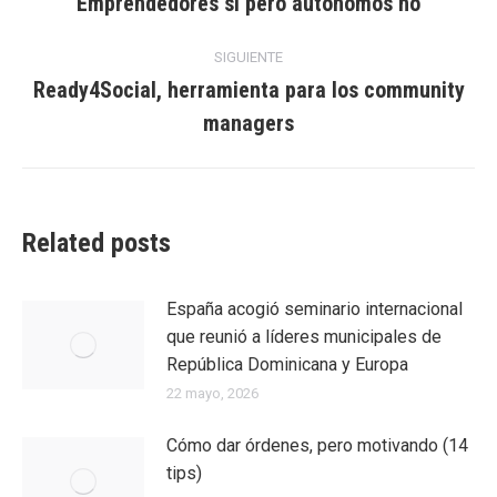
entre
Emprendedores si pero autónomos no
Entrada
anterior:
entradas
SIGUIENTE
Ready4Social, herramienta para los community
Entrada
managers
siguiente:
Related posts
España acogió seminario internacional
que reunió a líderes municipales de
República Dominicana y Europa
22 mayo, 2026
Cómo dar órdenes, pero motivando (14
tips)