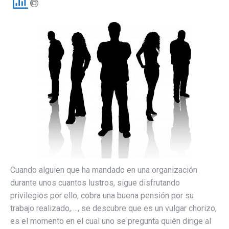
Cuando alguien que ha mandado en una organización
durante unos cuantos lustros, sigue disfrutando
privilegios por ello, cobra una buena pensión por su
trabajo realizado,…., se descubre que es un vulgar chorizo,
es el momento en el cual uno se pregunta quién dirige al