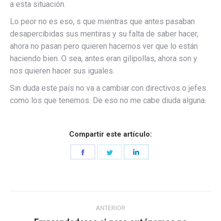
a esta situación.
Lo peor no es eso, s que mientras que antes pasaban
desapercibidas sus mentiras y su falta de saber hacer,
ahora no pasan pero quieren hacernos ver que lo están
haciendo bien. O sea, antes eran gilipollas, ahora son y
nos quieren hacer sus iguales.
Sin duda este país no va a cambiar con directivos o jefes
como los que tenemos. De eso no me cabe diuda alguna.
Compartir este artículo:
Share
Share
Share
on
on
on
Facebook
Twitter
LinkedIn
Navegación
ANTERIOR