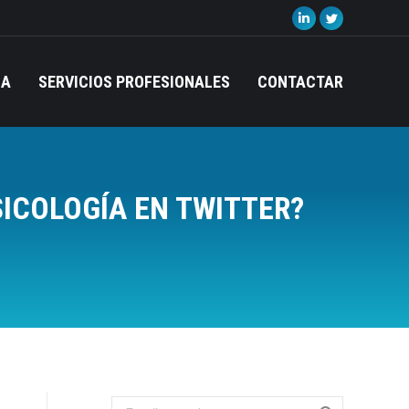
Linkedin
Twitter
page
page
opens
opens
IA
SERVICIOS PROFESIONALES
CONTACTAR
in
in
new
new
window
window
ICOLOGÍA EN TWITTER?
Search: