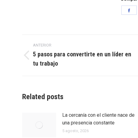
Sh
on
Fa
Navegación
ANTERIOR
entre
5 pasos para convertirte en un líder en
Entrada
tu trabajo
entradas
anterior:
Related posts
La cercanía con el cliente nace de
una presencia constante
5 agosto, 2026