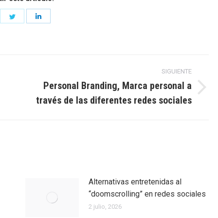
are
Share
Share
on
on
cebook
Twitter
LinkedIn
SIGUIENTE
Personal Branding, Marca personal a
Entrada
través de las diferentes redes sociales
siguiente:
Alternativas entretenidas al
“doomscrolling” en redes sociales
2 julio, 2026