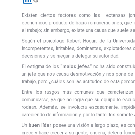
Existen ciertos factores como las extensas jorn
económicos producto de bajas remuneraciones, que inf
el trabajo; sin embargo, existe una causa que suele s
Según el psicólogo Robert Hogan, de la Universida
incompetentes, irritables, dominantes, explotadores 
decisiones y se niegan a delegar su autoridad.
El estigma de los
“malos jefes”
no ha sido constru
un jefe que nos causa desmotivación y nos pone de
trabajo, pero ¿cuáles son las actitudes de esta perso
Entre los rasgos más comunes que caracterizan 
comunicarse, ya que no logra que su equipo lo escu
rodean. Además, se involucra escasamente, impidié
careciendo de información y, por lo tanto, los somete 
Un
buen líder
posee una visión a largo plazo, es coh
crece y hace crecer a su gente, enseña, delega func