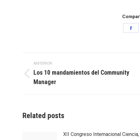
Comparti
Sh
on
Fa
Navegación
ANTERIOR
entre
Los 10 mandamientos del Community
Entrada
Manager
entradas
anterior:
Related posts
XII Congreso Internacional Ciencia,