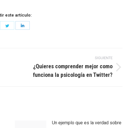
r este artículo:
are
Share
Share
on
on
cebook
Twitter
LinkedIn
SIGUIENTE
¿Quieres comprender mejor como
Entrada
funciona la psicología en Twitter?
siguiente:
Un ejemplo que es la verdad sobre