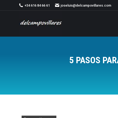
+34 616 84 66 61
joseluis@delcampovillares.com
5 PASOS PAR