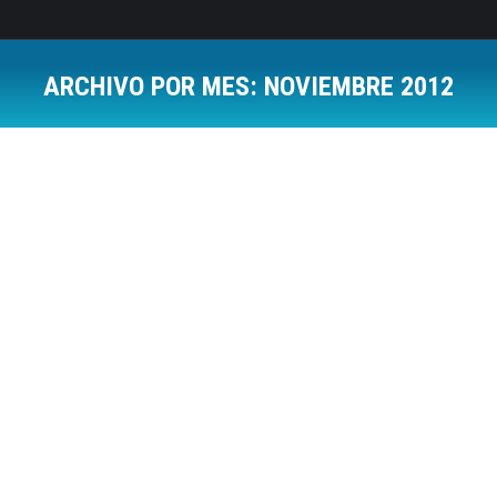
ARCHIVO POR MES:
NOVIEMBRE 2012
Estás aquí:
¿Libertad para hacer fotos en un sitio
público?
Resolución de Conflictos
Por
Jose Luis Del Campo Villares
26 noviembre, 2012
4 Comments
Ahora que estoy en plena cruzada contra el C.C el
Rosal de Ponferrada, me han surgido unas dudas